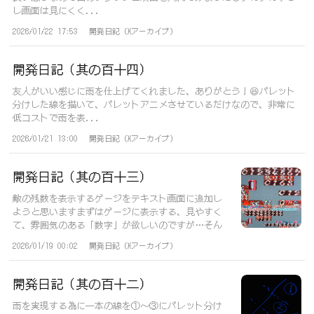
し画面は見にくく...
2026/01/22 17:53
開発日記（Xアーカイブ）
開発日記（其の百十四）
友人がいい感じに雨を仕上げてくれました、ありがとう！😆パレット
分けした線を描いて、パレットアニメさせているだけなので、非常に
低コストで雨を表...
2026/01/21 13:00
開発日記（Xアーカイブ）
開発日記（其の百十三）
敵の残数を表示するゲージをテキスト画面に追加し
ようと思いますまずはゲージに表示する、見やすく
て、雰囲気のある「数字」が欲しいのですが…そん
な...
2026/01/19 00:02
開発日記（Xアーカイブ）
開発日記（其の百十二）
雨を実現する為に一本の線を①～③にパレット分け