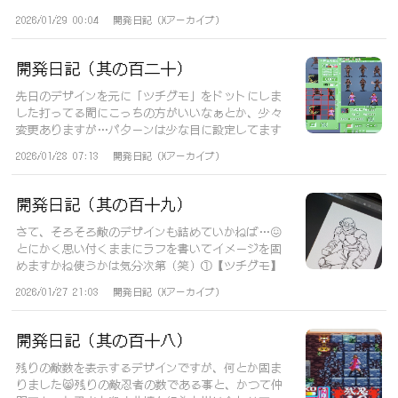
出...
2026/01/29 00:04
開発日記（Xアーカイブ）
開発日記（其の百二十）
先日のデザインを元に「ツチグモ」をドットにしま
した打ってる間にこっちの方がいいなぁとか、少々
変更ありますが…パターンは少な目に設定してます
（...
2026/01/28 07:13
開発日記（Xアーカイブ）
開発日記（其の百十九）
さて、そろそろ敵のデザインも詰めていかねば…😖
とにかく思い付くままにラフを書いてイメージを固
めますかね使うかは気分次第（笑）①【ツチグモ】
普...
2026/01/27 21:03
開発日記（Xアーカイブ）
開発日記（其の百十八）
残りの敵数を表示するデザインですが、何とか固ま
りました😸残りの敵忍者の数である事と、かつて仲