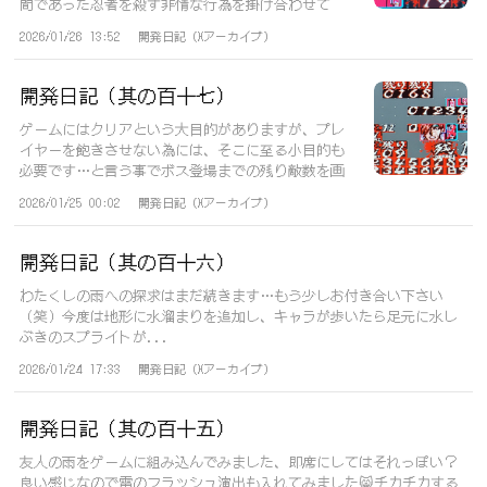
間であった忍者を殺す非情な行為を掛け合わせて
「残...
2026/01/26 13:52
開発日記（Xアーカイブ）
開発日記（其の百十七）
ゲームにはクリアという大目的がありますが、プレ
イヤーを飽きさせない為には、そこに至る小目的も
必要です…と言う事でボス登場までの残り敵数を画
面...
2026/01/25 00:02
開発日記（Xアーカイブ）
開発日記（其の百十六）
わたくしの雨への探求はまだ続きます…もう少しお付き合い下さい
（笑）今度は地形に水溜まりを追加し、キャラが歩いたら足元に水し
ぶきのスプライトが...
2026/01/24 17:33
開発日記（Xアーカイブ）
開発日記（其の百十五）
友人の雨をゲームに組み込んでみました、即席にしてはそれっぽい？
良い感じなので雷のフラッシュ演出も入れてみました😸チカチカする