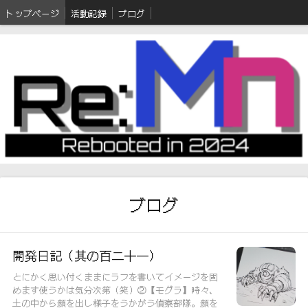
トップページ
活動記録
ブログ
ブログ
開発日記（其の百二十一）
とにかく思い付くままにラフを書いてイメージを固
めます使うかは気分次第（笑）②【モグラ】時々、
土の中から顔を出し様子をうかがう偵察部隊。顔を