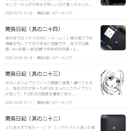
モニターやっぱり純正が欲しいので買っちゃった...
2025/10/10 01:28
開発日記（Xアーカイブ）
開発日記（其の二十四）
途中までは「ケイのホビールーム！」様の通りでOK
情報を残して下さり本当に感謝です、自力では無
理…Win作業・絵をBMPで保存X68K作業・A...
2025/10/09 06:18
開発日記（Xアーカイブ）
開発日記（其の二十三）
次はいよいよグラフィック画面に挑戦！調べてみる
と、有志の方が作ったAPICGLIB.aというライブラリ
があって、PIC形式の画像を簡単に表示...
2025/10/08 07:11
開発日記（Xアーカイブ）
開発日記（其の二十二）
とりあえずできた～ヽ(´∀｀)ノアドバイス頂いた様