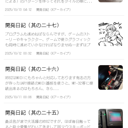
による）のパターンを作ってそれをタイルの様に...
2025/10/13 04:12
開発日記（Xアーカイブ）
開発日記（其の二十七）
プログラムも進めねばならんですが、ゲームのスト
ーリーやキャラクター、ゲームで使うグラフィック
も同時に進めていかなければなりませぬ…まずはプ
レ...
2025/10/12 00:32
開発日記（Xアーカイブ）
開発日記（其の二十六）
X68ZはMIDIにもちゃんと対応しております有志の方
が作ったUART接続のMIDI基板を使うと、MT-32等に接
続出来るのはもちろん、さら...
2025/10/11 00:06
開発日記（Xアーカイブ）
開発日記（其の二十五）
最近我が家で大活躍のX68Zですが、ほぼ毎日触って
ると段々愛着がわいてきまして😻マウスキーボード