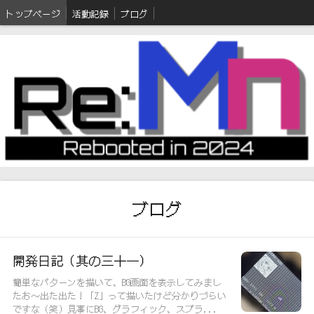
トップページ
活動記録
ブログ
ブログ
開発日記（其の三十一）
簡単なパターンを描いて、BG画面を表示してみまし
たお～出た出た！「Z」って描いたけど分かりづらい
ですな（笑）見事にBG、グラフィック、スプラ...