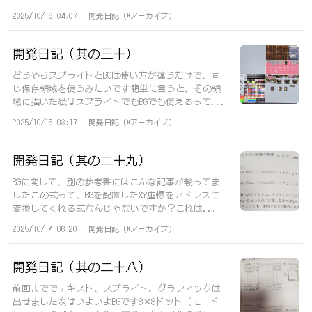
2025/10/16 04:07
開発日記（Xアーカイブ）
開発日記（其の三十）
どうやらスプライトとBGは使い方が違うだけで、同
じ保存領域を使うみたいです簡単に言うと、その領
域に描いた絵はスプライトでもBGでも使えるって...
2025/10/15 03:17
開発日記（Xアーカイブ）
開発日記（其の二十九）
BGに関して、別の参考書にはこんな記事が載ってま
したこの式って、BGを配置したXY座標をアドレスに
変換してくれる式なんじゃないですか？これは...
2025/10/14 06:20
開発日記（Xアーカイブ）
開発日記（其の二十八）
前回まででテキスト、スプライト、グラフィックは
出せました次はいよいよBGです8✕8ドット（モード