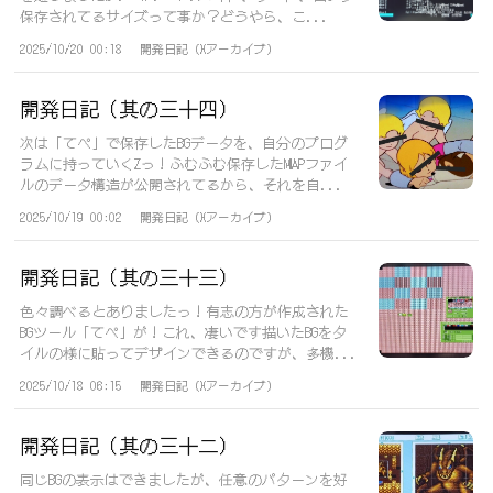
保存されてるサイズって事か？どうやら、こ...
2025/10/20 00:18
開発日記（Xアーカイブ）
開発日記（其の三十四）
次は「てぺ」で保存したBGデータを、自分のプログ
ラムに持っていくZっ！ふむふむ保存したMAPファイ
ルのデータ構造が公開されてるから、それを自...
2025/10/19 00:02
開発日記（Xアーカイブ）
開発日記（其の三十三）
色々調べるとありましたっ！有志の方が作成された
BGツール「てぺ」が！これ、凄いです描いたBGをタ
イルの様に貼ってデザインできるのですが、多機...
2025/10/18 06:15
開発日記（Xアーカイブ）
開発日記（其の三十二）
同じBGの表示はできましたが、任意のパターンを好