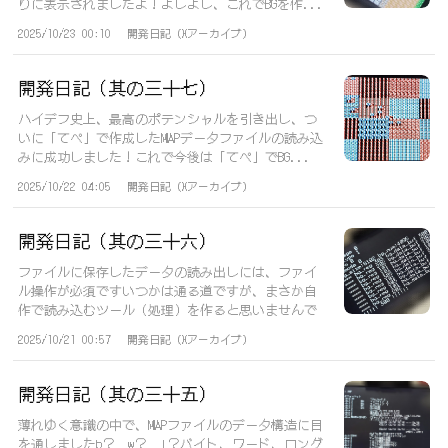
りに表示されましたよ！よしよし、これでBGを作...
2025/10/23 00:10
開発日記（Xアーカイブ）
開発日記（其の三十七）
ハイデフ史上、最高のポテンシャルを引き出し、つ
いに「てぺ」で作成したMAPデータファイルの読み込
みに成功しました！これで今後は「てぺ」でBG...
2025/10/22 04:05
開発日記（Xアーカイブ）
開発日記（其の三十六）
ファイルに保存したデータの読み出しには、ファイ
ル操作が必須ですいつかは通る道ですが、まさか自
作で読み込むツール（処理）を作ると思いませんで
し...
2025/10/21 00:57
開発日記（Xアーカイブ）
開発日記（其の三十五）
薄れゆく意識の中で、MAPファイルのデータ構造に目
を通しましたb？ w？ l？バイト、ワード、ロング