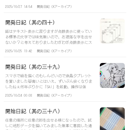
ー...
2025/10/27 14:54
開発日記（Xアーカイブ）
開発日記（其の四十）
話はテキスト表示に戻りますが点数表示に使ってい
る標準の文字では味気無いので、お洒落な字を出せ
ないか？と考えておりましたわざわざ点数表示にス
プ...
2025/10/25 13:42
開発日記（Xアーカイブ）
開発日記（其の三十九）
スマホで絵を描くのもしんどいので液晶タブレット
を買いました😸高いとはいえ、ずいぶん安くなりま
したねぇ何年ぶりかに「SAI」を起動、操作は体
が...
2025/10/24 00:08
開発日記（Xアーカイブ）
開始日記（其の三十八）
任意の場所に任意のBGを出せる様になったので、試
しに地形データを描いてみました無事に意図した通