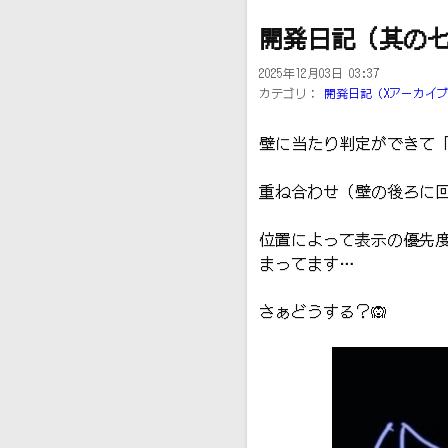
開発日記（其の
2025年12月03日 03:37
カテゴリ：
開発日記（Xアーカイ
壁に当たり判定ができて
重ね合わせ（壁の後ろに
位置によって表示の優先度
まってます…
さぁどうする？🙉