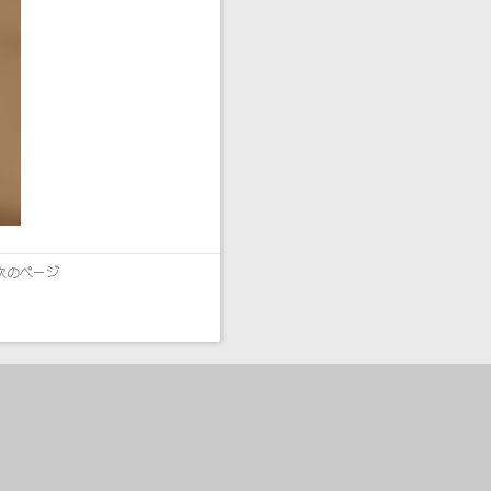
次のページ
）