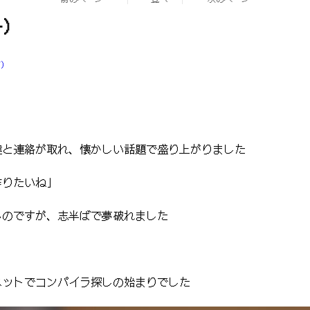
一）
ブ）
友人達と連絡が取れ、懐かしい話題で盛り上がりました
を作りたいね」
るのですが、志半ばで夢破れました
ネットでコンパイラ探しの始まりでした