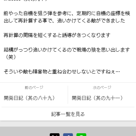
前やった自機を狙う弾を参考に、定期的に自機の座標を検
出して再計算する事で、追いかけてくる敵ができました
再計算の間隔を短くすると誘導がきつくなります
結構がっつり追いかけてくるので戦場の狼を思い出します
（笑）
そういや敵も障害物と重ね合わせしないとですねぇ…
前のページ
次のページ
開発日記（其の八十九）
開発日記（其の九十一）
記事一覧を見る