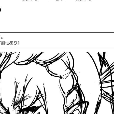
②
す。
可能性あり）